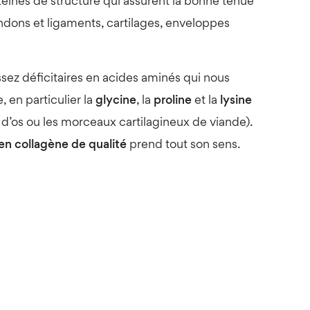
éines de structure qui assurent la bonne tenue
endons et ligaments, cartilages, enveloppes
ez déficitaires en acides aminés qui nous
 en particulier la
glycine
, la
proline
et la
lysine
 d’os ou les morceaux cartilagineux de viande).
n collagène de qualité
prend tout son sens.