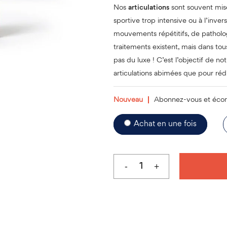
Nos
articulations
sont souvent mise
sportive trop intensive ou à l’inv
mouvements répétitifs, de patholo
traitements existent, mais dans tous
pas du luxe ! C’est l’objectif de no
articulations abimées que pour réd
Nouveau
Abonnez-vous et éco
Choose
Achat en une fois
purchase
type