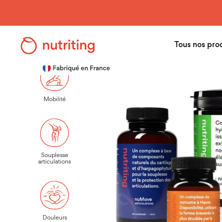
Skip
to
main
Tous nos pro
Accueil
>
nuShop
>
Pack Articulations
content
Mobilité
Souplesse
articulations
Douleurs