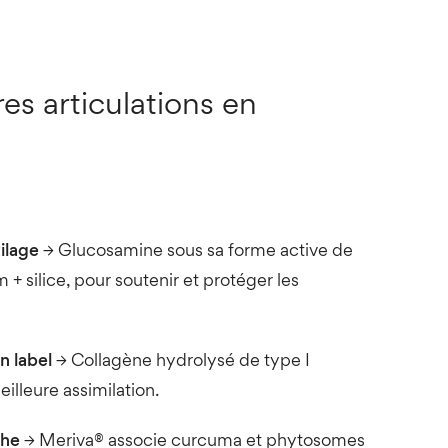
s articulations en
tilage
→ Glucosamine sous sa forme active de
 silice, pour soutenir et protéger les
n label
→ Collagène hydrolysé de type I
illeure assimilation.
che
→ Meriva® associe curcuma et phytosomes