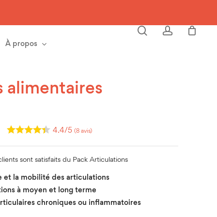
Close
Cart
search
account
À propos
alimentaires
Le
4.4/5
(8 avis)
prix
actuel
lients sont satisfaits du Pack Articulations
est :
 et la mobilité des articulations
65.00 €.
ations à moyen et long terme
articulaires chroniques ou inflammatoires