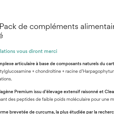
Pack de compléments alimentaire
é
lations vous diront merci
plexe articulaire
à base de composants naturels du car
ylglucosamine + chondroïtine + racine d’Harpagophytum +
ations.
lagène Premium i
ssu d’élevage extensif raisonné
et Clea
ant des peptides de faible poids moléculaire pour une me
rme brevetée de curcuma, la plus étudiée par la recher