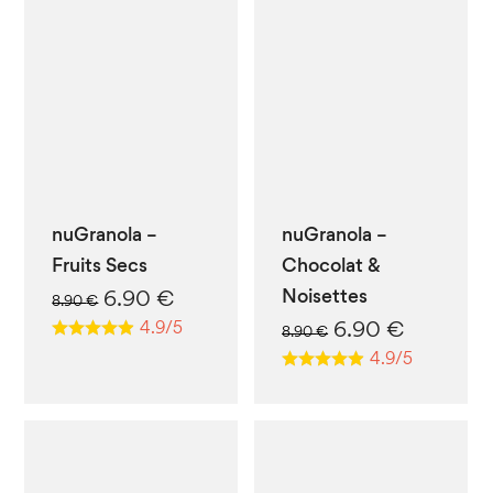
nuGranola –
nuGranola –
Fruits Secs
Chocolat &
Le
Le
Noisettes
6.90
€
8.90
€
prix
prix
Le
Le
6.90
€
4.9/5
8.90
€
initial
actuel
prix
prix
4.9/5
était :
est :
initial
actuel
8.90 €.
6.90 €.
était :
est :
8.90 €.
6.90 €.