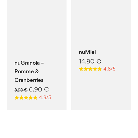
Ce
produit
a
nuMiel
plusieurs
14.90
€
nuGranola –
variations.
4.8/5
Pomme &
Les
Cranberries
options
Le
Le
6.90
€
peuvent
8.90
€
prix
prix
4.9/5
être
initial
actuel
choisies
était :
est :
sur
8.90 €.
6.90 €.
la
page