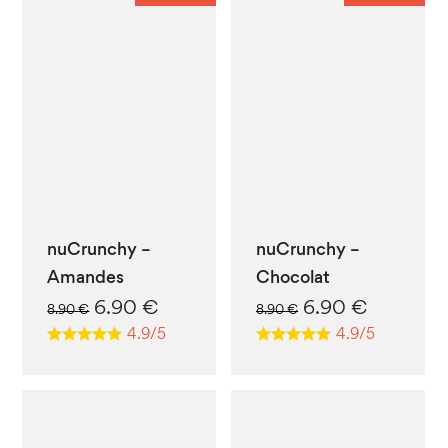
nuCrunchy –
nuCrunchy –
Amandes
Chocolat
Le
Le
Le
Le
6.90
€
6.90
€
8.90
€
8.90
€
prix
prix
prix
prix
4.9/5
4.9/5
initial
actuel
initial
actuel
était :
est :
était :
est :
8.90 €.
6.90 €.
8.90 €.
6.90 €.