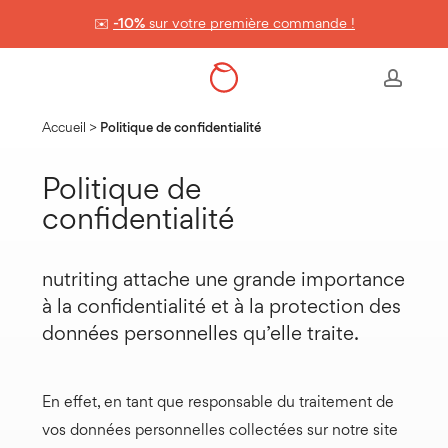
Skip
✉️
-10%
sur votre première commande !
to
Panier
Close
Cart
main
accou
content
Accueil
>
Politique de confidentialité
Politique de
confidentialité
nutriting attache une grande importance
à la confidentialité et à la protection des
données personnelles qu’elle traite.
En effet, en tant que responsable du traitement de
vos données personnelles collectées sur notre site