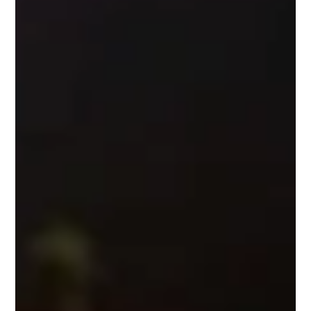
Découvrez notre
granola
aux fruits ! C’est un subtil
mélange de flocons
d’avoine
lentement dorés et
toastés avec amour, associés à un mix fruité de
pommes
,
cranberries
et
noix de coco
.
nuGranola Mix fruits