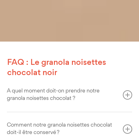
FAQ : Le granola noisettes
chocolat noir
A quel moment doit-on prendre notre
granola noisettes chocolat ?
Rien de tel que de commencer la journée avec un bon
petit-déjeuner, bien équilibré et sain. Alors notre granola
Comment notre granola noisettes chocolat
doit-il être conservé ?
noisettes chocolat vous permettra de joindre l’utile à