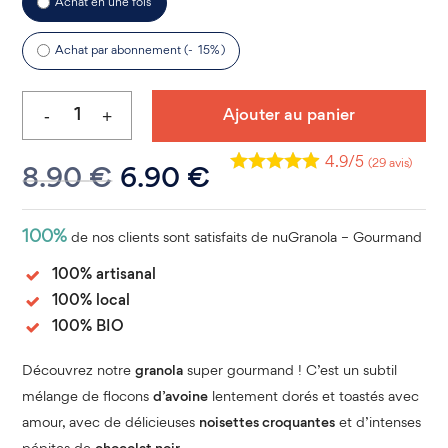
Achat en une fois
purchase
type
Achat par abonnement (-
15%
)
Ajouter au panier
4.9/5
(29 avis)
Le
Le
8.90
€
6.90
€
prix
prix
initial
actuel
100%
de nos clients sont satisfaits de nuGranola – Gourmand
était :
est :
100% artisanal
8.90 €.
6.90 €.
100% local
100% BIO
Découvrez notre
granola
super gourmand ! C’est un subtil
mélange de flocons
d’avoine
lentement dorés et toastés avec
amour, avec de délicieuses
noisettes croquantes
et d’intenses