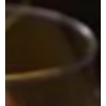
Granola croquant aux amandes
Découvrez notre
granola
super croquant ! De
généreuses pépites gourmandes de flocons d’avoine
lentement dorés et toastés au four avec des
amandes
,
pour un croquant incomparable.
nuCrunchy Amandes