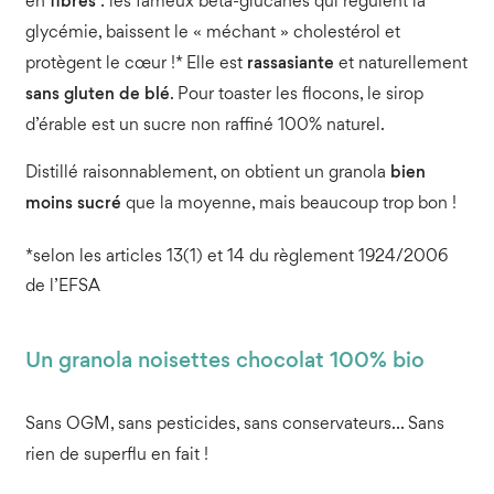
en
fibres
: les fameux bêta-glucanes qui régulent la
glycémie, baissent le « méchant » cholestérol et
protègent le cœur !* Elle est
rassasiante
et naturellement
sans gluten de blé
. Pour toaster les flocons, le sirop
d’érable est un sucre non raffiné 100% naturel.
Distillé raisonnablement, on obtient un granola
bien
moins sucré
que la moyenne, mais beaucoup trop bon !
*selon les articles 13(1) et 14 du règlement 1924/2006
de l’EFSA
Un granola noisettes chocolat 100% bio
Sans OGM, sans pesticides, sans conservateurs… Sans
rien de superflu en fait !