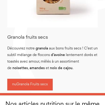
Granola fruits secs
Découvrez notre
granola
aux bons fruits secs ! C’est un
subtil mélange de flocons
d’avoine
lentement dorés et
toastés avec amour, mêlés à un assortiment
de
noisettes
,
amandes
et
noix de cajou
.
nuGranola Fruits secs
Nos articles nutrition sur le même