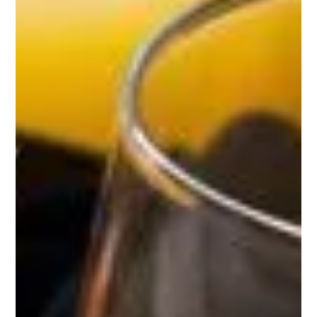
Découvrez notre
granola
super croquant ! De
généreuses pépites gourmandes de
flocons
d’avoine
lentement dorés et toastés au four avec
du
chocolat noir
, pour un croquant incomparable.
nuCrunchy Chocolat