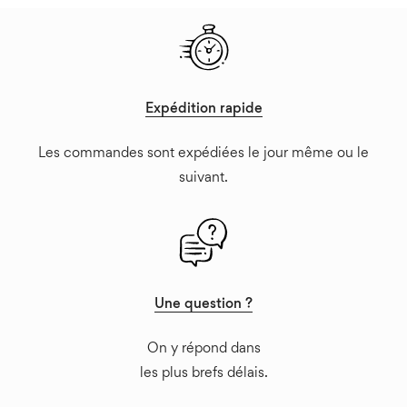
sur
la
page
du
Expédition rapide
produit
Les commandes sont expédiées le jour même ou le
suivant.
Une question ?
On y répond dans
les plus brefs délais.