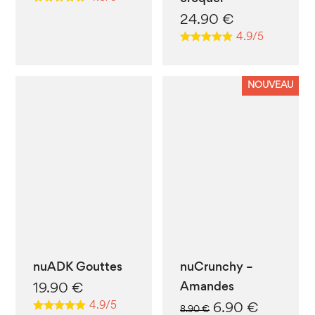
24.90
€
4.9/5
NOUVEAU
nuADK Gouttes
nuCrunchy –
Amandes
19.90
€
4.9/5
Le
Le
6.90
€
8.90
€