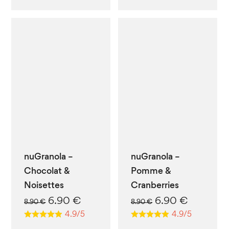
était :
est :
était :
est :
8.90 €.
6.90 €.
8.90 €.
6.90 €.
nuGranola –
nuGranola –
Chocolat &
Pomme &
Noisettes
Cranberries
Le
Le
Le
Le
6.90
€
6.90
€
8.90
€
8.90
€
prix
prix
prix
prix
4.9/5
4.9/5
initial
actuel
initial
actuel