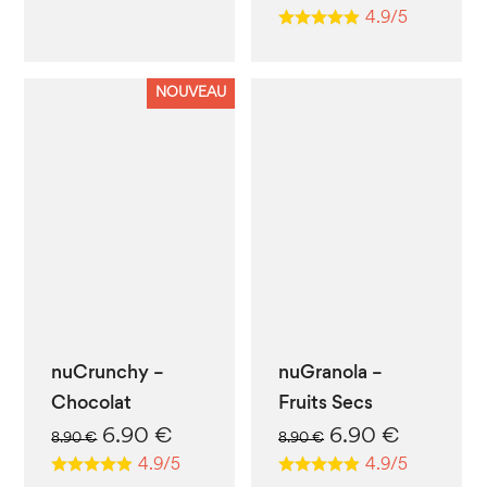
prix
prix
4.9/5
initial
actuel
était :
est :
8.90 €.
6.90 €.
NOUVEAU
nuCrunchy –
nuGranola –
Chocolat
Fruits Secs
Le
Le
Le
Le
6.90
€
6.90
€
8.90
€
8.90
€
prix
prix
prix
prix
4.9/5
4.9/5
initial
actuel
initial
actuel