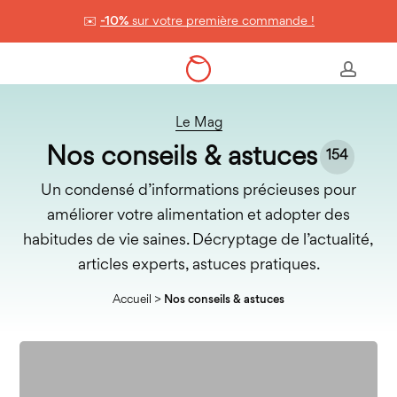
Skip
✉️
-10%
sur votre première commande !
to
Panier
Close
Cart
main
accou
content
Le Mag
Nos conseils & astuces
154
Un condensé d’informations précieuses pour
améliorer votre alimentation et adopter des
habitudes de vie saines. Décryptage de l’actualité,
articles experts, astuces pratiques.
Accueil
>
Nos conseils & astuces
Comment
obtenir