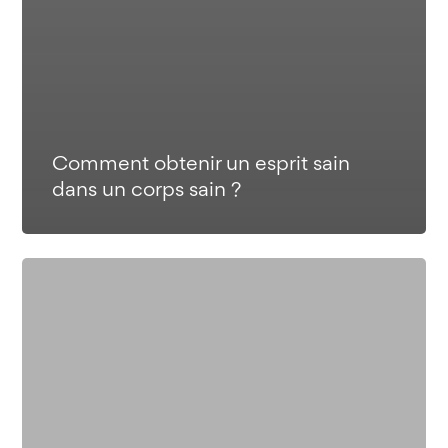
Comment obtenir un esprit sain
dans un corps sain ?
Pourquoi
prendre
des
compléments
alimentaires
pour
sa