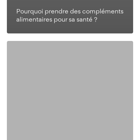
Pourquoi prendre des compléments
alimentaires pour sa santé ?
Les
bienfaits
de
la
musculation
sur
la
santé :
bien
plus
qu’une