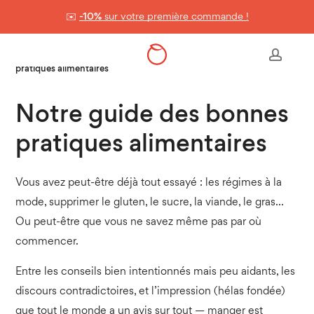
Skip
✉️
-10%
sur votre première commande !
to
Panier
Close
Cart
main
Accueil
>
Nos conseils & astuces
>
Notre guide des bonnes
accou
content
pratiques alimentaires
Notre guide des bonnes
pratiques alimentaires
Vous avez peut-être déjà tout essayé : les régimes à la
mode, supprimer le gluten, le sucre, la viande, le gras…
Ou peut-être que vous ne savez même pas par où
commencer.
Entre les conseils bien intentionnés mais peu aidants, les
discours contradictoires, et l’impression (hélas fondée)
que tout le monde a un avis sur tout
— manger est