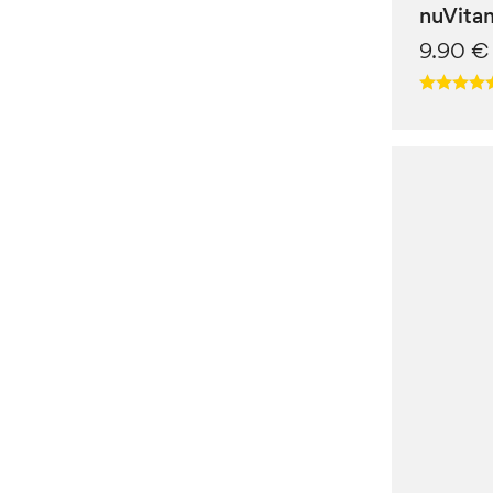
nuVita
9.90
€