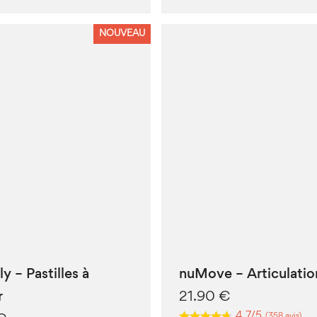
NOUVEAU
y – Pastilles à
nuMove – Articulatio
r
21.90
€
4.7/5
(358 avis)