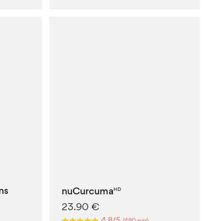
ns
nuCurcuma
HD
23.90
€