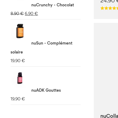
24.90
nuCrunchy - Chocolat
Le
Le
8.90
€
6.90
€
prix
prix
initial
actuel
était :
est :
nuSun - Complément
8.90 €.
6.90 €.
solaire
19.90
€
nuADK Gouttes
19.90
€
nuColl