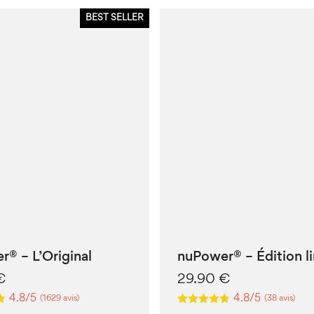
BEST SELLER
® – L’Original
nuPower® – Édition l
€
29.90
€
4.8/5
4.8/5
(1629 avis)
(38 avis)