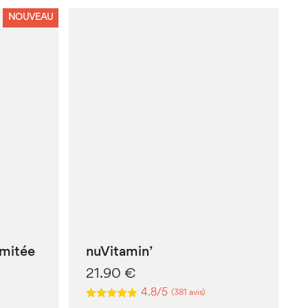
NOUVEAU
imitée
nuVitamin’
21.90
€
4.8/5
(381 avis)