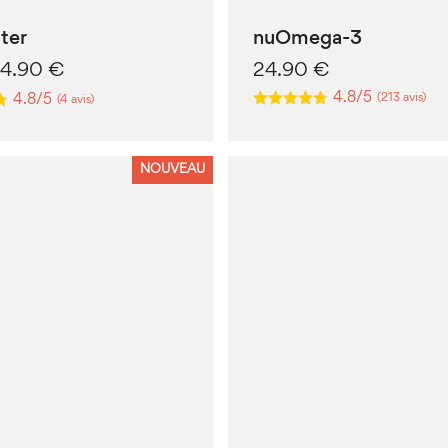
ter
nuOmega-3
e
Le
24.90
€
24.90
€
rix
prix
4.8/5
(213 avis)
4.8/5
(4 avis)
nitial
actuel
tait :
est :
9.90 €.
24.90 €.
NOUVEAU