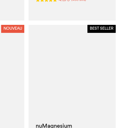
4.8/5
(480 avis)
NOUVEAU
BEST SELLER
nuMagnesium