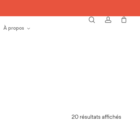
Close
Cart
search
account
À propos
20 résultats affichés