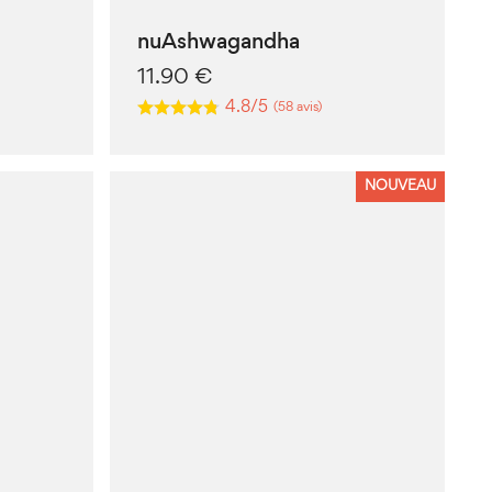
nuAshwagandha
11.90
€
4.8/5
(58 avis)
NOUVEAU