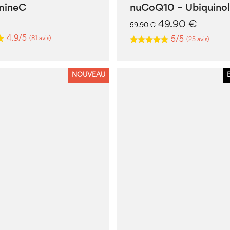
mineC
nuCoQ10 – Ubiquino
Le
Le
49.90
€
59.90
€
prix
prix
4.9/5
(81 avis)
5/5
(25 avis)
initial
actuel
était :
est :
59.90 €.
49.90 
NOUVEAU