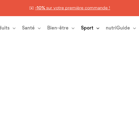
✉️
-10%
sur votre première commande !
Panier
duits
Santé
Bien-être
Sport
nutriGuide