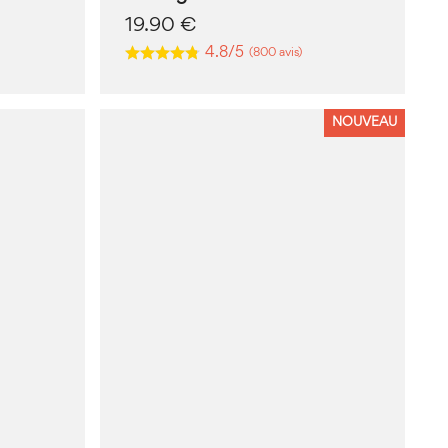
19.90
€
4.8/5
(800 avis)
NOUVEAU
Ce
produit