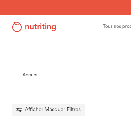
Skip
to
main
Tous nos pro
content
Nos compléments alimentaires
SPORT
Accueil
Sport
>
Afficher
Masquer
Filtres