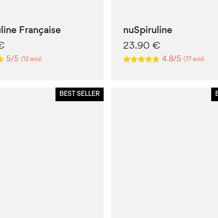
line Française
nuSpiruline
€
23.90
€
5/5
4.8/5
(12 avis)
(77 avis)
BEST SELLER