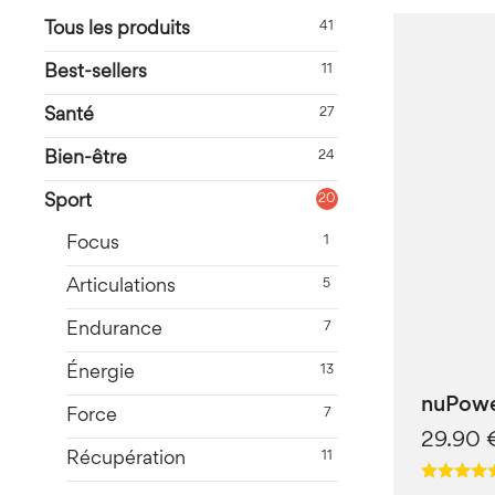
Tous les produits
41
Best-sellers
11
Santé
27
Bien-être
24
Sport
20
Focus
1
Articulations
5
Endurance
7
Énergie
13
nuPower
Force
7
29.90
Récupération
11