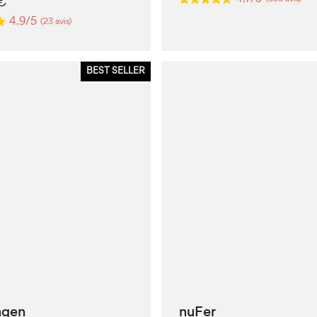
€
4.9/5
(23 avis)
BEST SELLER
agen
nuFer