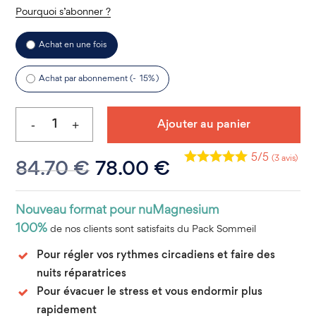
Pourquoi s’abonner ?
Choose
Achat en une fois
purchase
type
Achat par abonnement (-
15%
)
Ajouter au panier
5/5
(3 avis)
Le
Le
84.70
€
78.00
€
prix
prix
initial
actuel
Nouveau format pour nuMagnesium
était :
est :
100%
de nos clients sont satisfaits du Pack Sommeil
84.70 €.
78.00 €.
Pour régler vos rythmes circadiens et faire des
nuits réparatrices
Pour évacuer le stress et vous endormir plus
rapidement