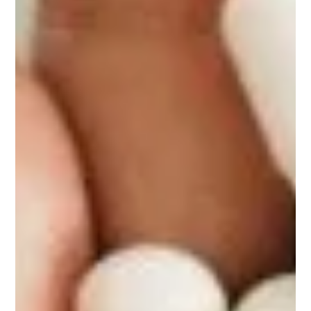
Pack Anti-âge
Notre pack
ANTI-ÂGE
composé de
nuPower
,
nuMove
,
nuCollagen
,
nuADK
pour éviter les carences en
micronutriments liés à l’âge, vieillir en bonne santé et
améliorer la souplesse et le confort articulaire.
Découvrir le pack