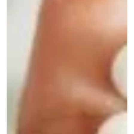
Notre pack
IMMUNITÉ
composé de
nuPower
,
nuADK
et
nuSpiruline
pour soutenir le système immunitaire,
réduire les risques d’infection et favoriser une
récupération plus rapide après une maladie.
Découvrir le pack