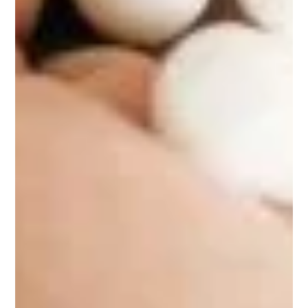
Notre pack
ARTICULATIONS
composé de
nuMove
,
HD
nuCurcuma
et
nuCollagen
pour améliorer la
souplesse et la mobilité des articulations, préserver les
articulations à moyen et long terme et réduire les
douleurs articulaires chroniques ou inflammatoires.
Découvrir le pack