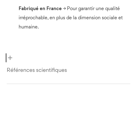
Fabriqué en France
→ Pour garantir une qualité
irréprochable, en plus de la dimension sociale et
humaine.
Références scientifiques
https://fr.wikipedia.org/wiki/Mélatonine
EFSA Panel on Dietetic Products, Nutrition and
Allergies (NDA); Scientific Opinion on the
substantiation of a health claim related to melatonin
and reduction of sleep onset latency (ID 1698, 1780,
4080) pursuant to Article 13(1) of Regulation (EC)