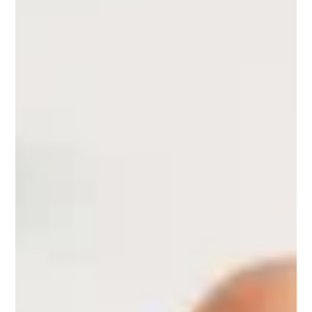
controlled, multi-dose study. Sleep Med. 2021
Pack Énergie & Tonus
Notre pack
ÉNERGIE & TONUS
composé de
nuPower
,
nuMagnesium
,
nuVitamineC
pour assurer une
couverture multivitaminique complète et que votre
corps puisse être à 100% de son plein potentiel.
Découvrir le pack