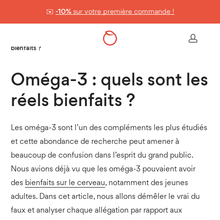
Skip
✉️
-10%
sur votre première commande !
to
Panier
Close
Cart
main
Accueil
>
Nos conseils & astuces
>
Oméga-3 : quels sont les réels
accou
content
bienfaits ?
Oméga-3 : quels sont les
réels bienfaits ?
Les oméga-3 sont l’un des compléments les plus étudiés
et cette abondance de recherche peut amener à
beaucoup de confusion dans l’esprit du grand public.
Nous avions déjà vu que les oméga-3 pouvaient avoir
des
bienfaits sur le cerveau
, notamment des jeunes
adultes. Dans cet article, nous allons démêler le vrai du
faux et analyser chaque allégation par rapport aux