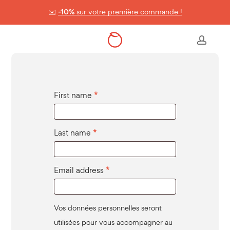
Skip
✉️
-10%
sur votre première commande !
to
Panier
Close
Cart
main
Register
accou
content
First name
*
Last name
*
Email address
*
Vos données personnelles seront
utilisées pour vous accompagner au