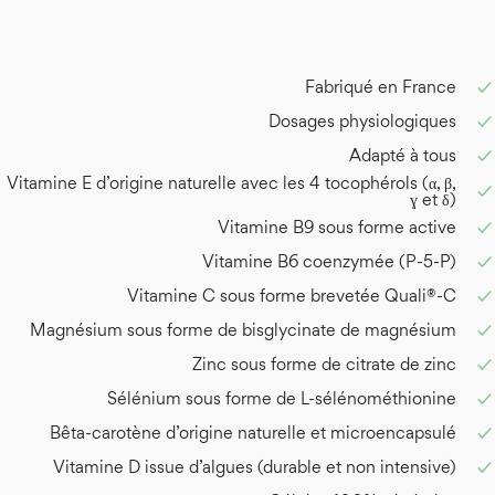
https://www.ncbi.nlm.nih.gov/pubmed/1
Hercberg et al. The SU.VI.MAX Study: a rand
Med. 2004 Nov 22;164(21):2335-42. http
Fabriqué en France
✓
Ingrid Goh et al. Prenatal multivitamin su
Dosages physiologiques
✓
Adapté à tous
✓
Aug;28(8):680-689. https://www.ncbi.n
Vitamine E d’origine naturelle avec les 4 tocophérols (α, β,
✓
Rautiainen et al. Multivitamin use and the
ɣ et δ)
Nov;92(5):1251-6. https://www.ncbi.nlm
Vitamine B9 sous forme active
✓
Vitamine B6 coenzymée (P-5-P)
✓
McAnlis et al. Absorption and antioxidant e
Vitamine C sous forme brevetée Quali®-C
✓
https://www.ncbi.nlm.nih.gov/pubmed/
Magnésium sous forme de bisglycinate de magnésium
✓
Egert et al. Quercetin reduces systolic bl
Zinc sous forme de citrate de zinc
✓
high-cardiovascular disease risk phenotyp
Sélénium sous forme de L-sélénométhionine
✓
https://www.ncbi.nlm.nih.gov/pubmed/
Bêta-carotène d’origine naturelle et microencapsulé
✓
Rehman et al. The effects of iron and vit
Vitamine D issue d’algues (durable et non intensive)
✓
Commun. 1998 May 8;246(1):293-8. http