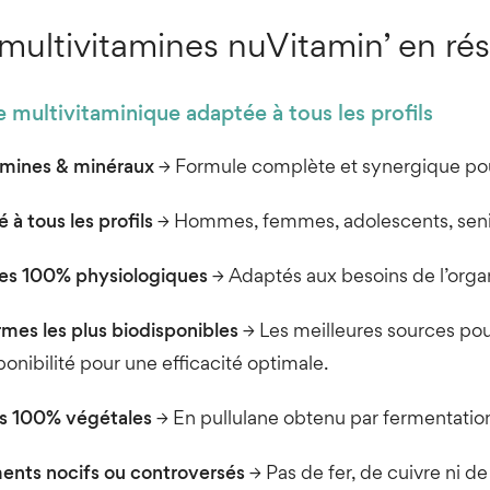
multivitamines nuVitamin’ en r
 multivitaminique adaptée à tous les profils
amines & minéraux
→ Formule complète et synergique pour
 à tous les profils
→ Hommes, femmes, adolescents, senior
es
100% physiologiques
→ Adaptés aux besoins de l’org
rmes les plus biodisponibles
→ Les meilleures sources pour
ponibilité pour une efficacité optimale.
s 100% végétales
→ En pullulane obtenu par fermentation
ents nocifs ou controversés
→ Pas de fer, de cuivre ni d