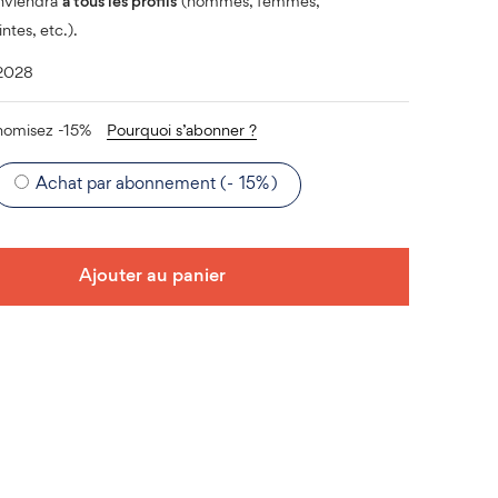
nviendra
à tous les profils
(hommes, femmes,
tes, etc.).
/2028
nomisez -15%
Pourquoi s’abonner ?
Achat par abonnement (-
15%
)
Ajouter au panier