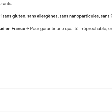
orants.
i sans gluten, sans allergènes, sans nanoparticules, sans
ué en France
→ Pour garantir une qualité irréprochable, e
se prevention in adults: scientific review.JAMA. 2002 Jun 
2069675
e prevention in adults: clinical applications.JAMA. 2002 J