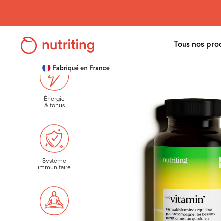
Skip
to
main
Tous nos pro
Accueil
>
nuShop
>
nuVitamin’
content
Énergie
& tonus
Système
immunitaire