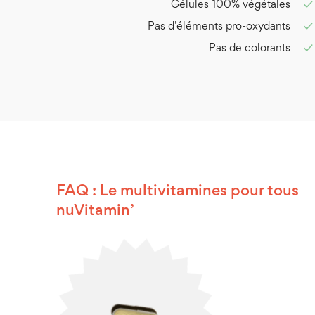
Gélules 100% végétales
✓
Fisher et al. Vitamin C contributes to in
Pas d’éléments pro-oxydants
✓
6):657-60. https://www.ncbi.nlm.nih.g
Pas de colorants
✓
Fisher et al. Iron supplements: the quick f
https://www.ncbi.nlm.nih.gov/pubmed/1
Lee et al. Interaction among heme iron, zi
Cancer. 2005;52(2):130-7. https://www.
Kell. Iron behaving badly: inappropriate ir
degenerative diseases. BMC Med Genomic
FAQ : Le multivitamines pour tous
Kell. Towards a unifying, systems biology u
nuVitamin’
Huntington’s, Alzheimer’s, prions, bacteri
https://www.ncbi.nlm.nih.gov/pubmed/
Jakszyn et al. Dietary intake of heme iron a
Cancer. Int J Cancer. 2012 Jun 1;130(11)
https://www.anses.fr/fr/content/vitam