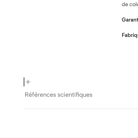
de col
Garant
Fabriq
Références scientifiques
Fairfield et al. Vitamins for chronic disea
https://www.ncbi.nlm.nih.gov/pubmed/1
Fletcher Et al. Vitamins for chronic diseas