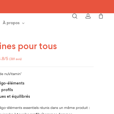
Close
Cart
search
account
À propos
ines pour tous
4.8/5
(381 avis)
 de nuVitamin’
ligo-éléments
 profils
es et équilibrés
oligo-éléments essentiels réunis dans un même produit :