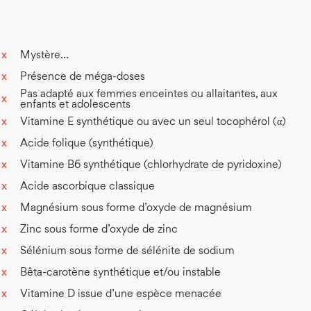
 antioxidant vitamins and minerals. Arch Intern
x
Mystère…
analysis. J Obstet Gynaecol Can. 2006
x
Présence de méga-doses
Pas adapté aux femmes enceintes ou allaitantes, aux
x
enfants et adolescents
 of Swedish women. Am J Clin Nutr. 2010
x
Vitamine E synthétique ou avec un seul tocophérol (α)
x
Acide folique (synthétique)
x
Vitamine B6 synthétique (chlorhydrate de pyridoxine)
999 Feb;53(2):92-6.
x
Acide ascorbique classique
x
Magnésium sous forme d’oxyde de magnésium
 concentrations in overweight subjects with a
x
Zinc sous forme d’oxyde de zinc
. Br J Nutr. 2009 Oct;102(7):1065-74.
x
Sélénium sous forme de sélénite de sodium
x
Bêta-carotène synthétique et/ou instable
n healthy volunteers. Biochem Biophys Res
x
Vitamine D issue d’une espèce menacée