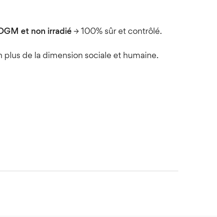
 OGM et non irradié
→ 100% sûr et contrôlé.
n plus de la dimension sociale et humaine.
19;287(23):3116-26.
un 19;287(23):3127-9.