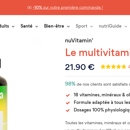
✉️
-10%
sur votre première commande !
Panier
duits
Santé
Bien-être
Sport
nutriGuide
nuVitamin’
Le multivitam
21.90
€
98%
de nos clients sont satisfaits
18 vitamines, minéraux & o
Formule adaptée à tous les
Dosages 100% physiologiqu
Toutes les vitamines, minéraux et 