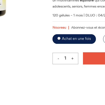
un multivitamines
équilibré
qui co
adolescents, seniors, femmes encein
120 gélules – 1 mois | DLUO : 04
Nouveau
Abonnez-vous et éco
Choose
Achat en une fois
purchase
type