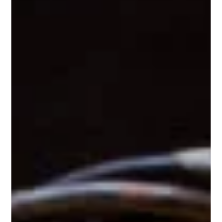
Harris RC, Lowe JA, Warnes K, Orme CE. The
concentration of creatine in meat, offal and
commercial dog food. Res Vet Sci. 1997
Dahl O. Estimating protein quality of meat
products from the content of typical amino-acids
and creatine. J Sci Food Agric. 1965
Harris RC, Söderlund K, Hultman E. Elevation of
creatine in resting and exercised muscle of
normal subjects by creatine supplementation.
Clin Sci (Lond). 1992
Hultman E, Söderlund K, Timmons JA, Cederblad
G, Greenhaff PL. Muscle creatine loading in
men. J Appl Physiol (1985). 1996
Cooper R, Naclerio F, Allgrove J, Jimenez A.