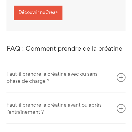
Découvrir nuCrea+
FAQ : Comment prendre de la créatine
Faut-il prendre la créatine avec ou sans
phase de charge ?
Les deux protocoles sont identiques sur le long terme (à
partir de 4 semaines environ, les 2 produiront les mêmes
Faut-il prendre la créatine avant ou après
l’entraînement ?
résultats).
Néanmoins, la phase de charge comporte un certain
La littérature scientifique n’est pas tranchée à ce sujet et,