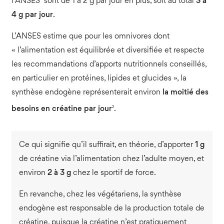
l’ANSES
sont de 1 à 2 g par jour en plus, soit au total
3 à
4 g par jour
.
L’ANSES estime que pour les omnivores dont
« l’alimentation est équilibrée et diversifiée et respecte
les recommandations d’apports nutritionnels conseillés,
en particulier en protéines, lipides et glucides », la
synthèse endogène représenterait environ
la moitié des
2
besoins en créatine par jour
.
Ce qui signifie qu’il suffirait, en théorie, d’apporter
1 g
de créatine via l’alimentation chez l’adulte moyen, et
environ
2 à 3 g
chez le sportif de force.
En revanche, chez les végétariens, la synthèse
endogène est responsable de la production totale de
créatine, puisque la créatine n’est pratiquement