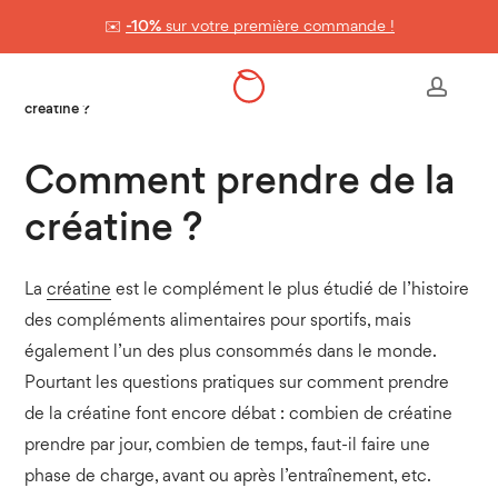
Skip
✉️
-10%
sur votre première commande !
to
Panier
Close
Cart
main
Accueil
>
Nos conseils & astuces
>
Comment prendre de la
accou
content
créatine ?
Comment prendre de la
créatine ?
La
créatine
est le complément le plus étudié de l’histoire
des compléments alimentaires pour sportifs, mais
également l’un des plus consommés dans le monde.
Pourtant les questions pratiques sur comment prendre
de la créatine font encore débat : combien de créatine
prendre par jour, combien de temps, faut-il faire une
phase de charge, avant ou après l’entraînement, etc.