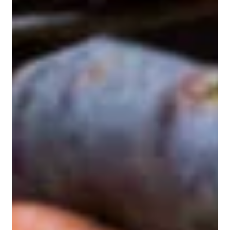
Creatine supplementation with specific view to
exercise/sports performance: an update. J Int
Soc Sports Nutr. 2012
Ostojic SM, Ahmetovic Z. Gastrointestinal
distress after creatine supplementation in
athletes: are side effects dose dependent? Res
Sports Med. 2008
Powers ME, Arnold BL, Weltman AL, Perrin DH,
Mistry D, Kahler DM, Kraemer W, Volek J.
Creatine Supplementation Increases Total Body
Water Without Altering Fluid Distribution. J Athl
Train. 2003
Antonio J, Ciccone V. The effects of pre versus
post workout supplementation of creatine
monohydrate on body composition and strength.
J Int Soc Sports Nutr. 2013