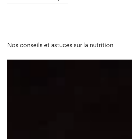
est important de surveiller son taux de vitamine D dans le
Montero-Arias F, Sedó-Mejía G, Ramos-Esquivel
sang, et d’entamer une supplémentation si celui-ci est
A. Vitamin d insufficiency and asthma severity in
en-dessous de 30 ng/mL.
adults from costa rica. Allergy Asthma Immunol
Res. 2013 Sep;5(5):283-8.
Nos conseils et astuces sur la nutrition
Urashima M, Segawa T, Okazaki M, Kurihara M,
Wada Y, Ida H. Randomized trial of vitamin D
supplementation to prevent seasonal influenza A
in schoolchildren. Am J Clin Nutr. 2010
May;91(5):1255-60.
Wang M, Liu M, Wang C, Xiao Y, An T, Zou M,
Cheng G. Association between vitamin D status
and asthma control: A meta-analysis of
randomized trials. Respir Med. 2019
Thorsteinsdottir F, Walker KC, Runstedt SE,