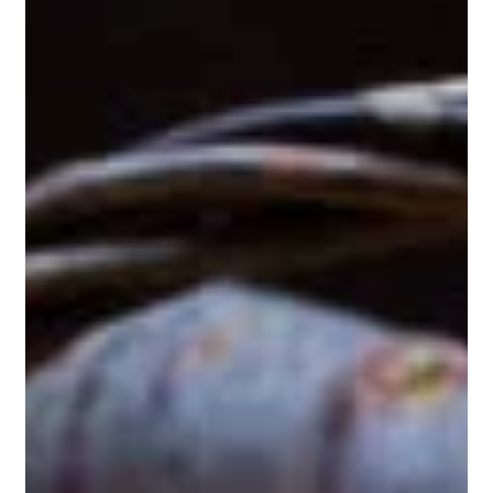
Jacobsen R, Maslova E, Backer V, Heitmann BL,
Händel MN. The role of prenatal vitamin D on the
development of childhood asthma and wheeze:
An umbrella review of systematic reviews and
meta-analyses. Clin Nutr. 2022