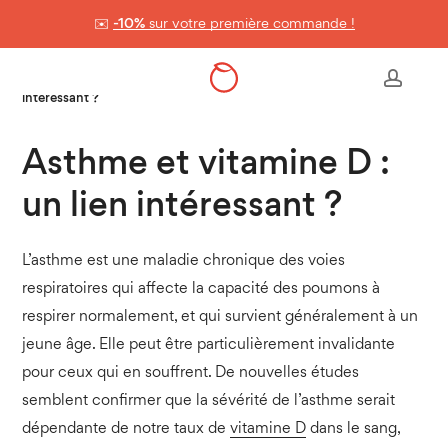
Skip
✉️
-10%
sur votre première commande !
to
Panier
Close
Cart
main
Accueil
>
Nos conseils & astuces
>
Asthme et vitamine D : un lien
accou
content
intéressant ?
Asthme et vitamine D :
un lien intéressant ?
L’asthme est une maladie chronique des voies
respiratoires qui affecte la capacité des poumons à
respirer normalement, et qui survient généralement à un
jeune âge. Elle peut être particulièrement invalidante
pour ceux qui en souffrent. De nouvelles études
semblent confirmer que la sévérité de l’asthme serait
dépendante de notre taux de
vitamine D
dans le sang,