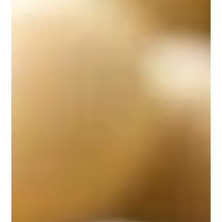
Hernández-Lepe MA, López-Díaz JA, Juárez-
Oropeza MA, Hernández-Torres RP, Wall-
Medrano A, Ramos-Jiménez A. Effect of
Arthrospira (Spirulina) maxima Supplementation
and a Systematic Physical Exercise Program on
the Body Composition and Cardiorespiratory
Fitness of Overweight or Obese Subjects: A
Double-Blind, Randomized, and Crossover
Controlled Trial. Mar Drugs. 2018;16(10):364.
Published 2018 Oct 1. doi:10.3390/md16100364
Bagheri R, Negaresh R, Motevalli MS, et al.
Spirulina supplementation during gradual weight
loss in competitive wrestlers. Br J Nutr.
2022;127(2):248-256.
doi:10.1017/S000711452100091X
Hamedifard Z, Milajerdi A, Reiner Ž, Taghizadeh