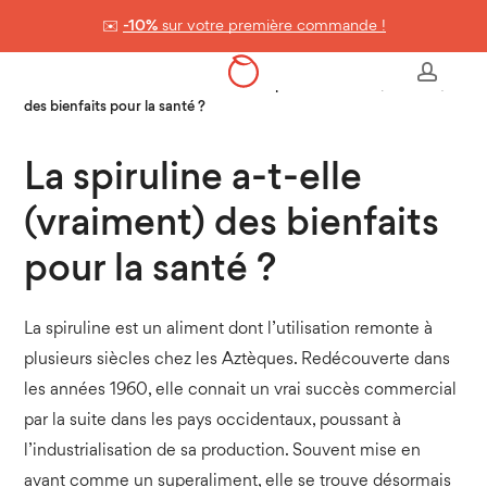
Skip
✉️
-10%
sur votre première commande !
to
Panier
Close
Cart
main
Accueil
>
Nos conseils & astuces
>
La spiruline a-t-elle (vraiment)
accou
content
des bienfaits pour la santé ?
La spiruline a-t-elle
(vraiment) des bienfaits
pour la santé ?
La spiruline est un aliment dont l’utilisation remonte à
plusieurs siècles chez les Aztèques. Redécouverte dans
les années 1960, elle connait un vrai succès commercial
par la suite dans les pays occidentaux, poussant à
l’industrialisation de sa production. Souvent mise en
avant comme un superaliment, elle se trouve désormais