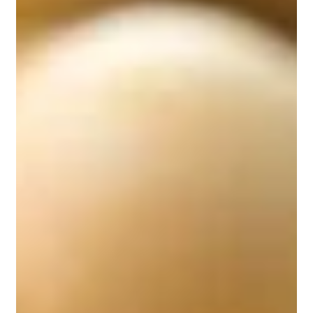
M, Kolahdooz F, Asemi Z. The effects of spirulina
on glycemic control and serum lipoproteins in
patients with metabolic syndrome and related
disorders: A systematic review and meta-analysis
of randomized controlled trials. Phytother Res.
2019 Oct;33(10):2609-2621. doi:
10.1002/ptr.6441. Epub 2019 Jul 29. PMID:
31359513.
Zheng J, Inoguchi T, Sasaki S, Maeda Y, McCarty
MF, Fujii M, Ikeda N, Kobayashi K, Sonoda N,
Takayanagi R. Phycocyanin and phycocyanobilin
from Spirulina platensis protect against diabetic
nephropathy by inhibiting oxidative stress. Am J
Physiol Regul Integr Comp Physiol. 2013 Jan
15;304(2):R110-20. doi:
10.1152/ajpregu.00648.2011. Epub 2012 Oct 31.
PMID: 23115122.