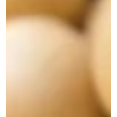
10.1002/fsn3.2368. PMID: 35154670; PMCID:
PMC8825726.
Cingi C, Conk-Dalay M, Cakli H, Bal C. The
effects of spirulina on allergic rhinitis. Eur Arch
Otorhinolaryngol. 2008 Oct;265(10):1219-23.
doi: 10.1007/s00405-008-0642-8. Epub 2008
Mar 15. PMID: 18343939.
Mao TK, Van de Water J, Gershwin ME. Effects of
a Spirulina-based dietary supplement on
cytokine production from allergic rhinitis
patients. J Med Food. 2005 Spring;8(1):27-30.
doi: 10.1089/jmf.2005.8.27. PMID: 15857205.
Rimbau V, Camins A, Romay C, González R,
Pallàs M. Protective effects of C-phycocyanin
against kainic acid-induced neuronal damage in