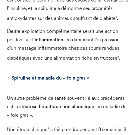
est considéré comme l’une des causes de la résistance à
l’insuline, et la spiruline a démontré ses propriétés
7
antioxydantes sur des animaux souffrant de diabète
.
L’autre explication complémentaire serait une action
positive sur
l’inflammation
, en diminuant l’expression
d’un message inflammatoire chez des souris rendues
8
diabétiques avec une alimentation riche en fructose
.
Spiruline et maladie du « foie gras »
Un autre problème de santé souvent lié aux précédents
est la
stéatose hépatique non alcoolique
, ou maladie du
« foie gras ».
9
Une étude clinique
a fait prendre pendant 8 semaines
2