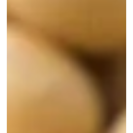
Hozayen WG, Mahmoud AM, Soliman HA,
Mostafa SR. Spirulina versicolor improves insulin
sensitivity and attenuates hyperglycemia-
mediated oxidative stress in fructose-fed rats. J
Intercult Ethnopharmacol. 2016 Jan 5;5(1):57-64.
doi: 10.5455/jice.20151230055930. PMID:
27069726; PMCID: PMC4805148.
Mazloomi SM, Samadi M, Davarpanah H,
Babajafari S, Clark CCT, Ghaemfar Z, Rezaiyan M,
Mosallanezhad A, Shafiee M, Rostami H. The
effect of Spirulina sauce, as a functional food, on
cardiometabolic risk factors, oxidative stress
biomarkers, glycemic profile, and liver enzymes
in nonalcoholic fatty liver disease patients: A
randomized double-blinded clinical trial. Food
Sci Nutr. 2021 Jun 11;10(2):317-328. doi: