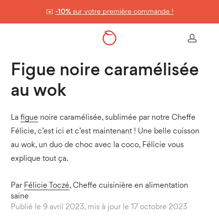
Skip
✉️
-10%
sur votre première commande !
to
Panier
Close
Cart
main
Accueil
>
Les recettes healthy
>
Figue noire caramélisée au wok
accou
content
Figue noire caramélisée
au wok
La
figue
noire caramélisée, sublimée par notre Cheffe
Félicie, c’est ici et c’est maintenant ! Une belle cuisson
au wok, un duo de choc avec la coco, Félicie vous
explique tout ça.
Par
Félicie Toczé
, Cheffe cuisinière en alimentation
saine
Publié le 9 avril 2023, mis à jour le 17 octobre 2023