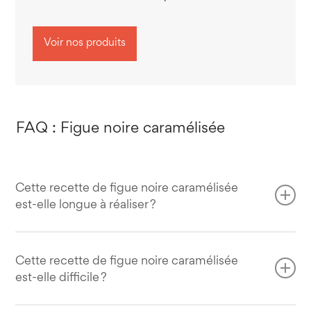
Voir nos produits
FAQ : Figue noire caramélisée
Cette recette de figue noire caramélisée
est-elle longue à réaliser ?
Non, cette recette de figue caramélisée est très rapide à
réaliser, seulement 8 minutes en tout.
Cette recette de figue noire caramélisée
est-elle difficile ?