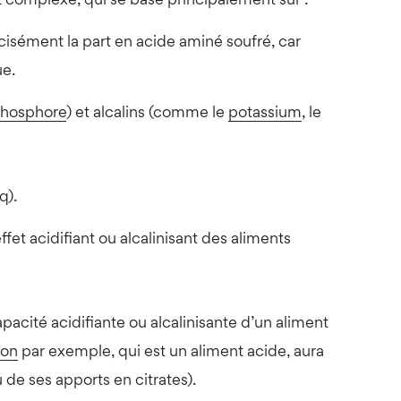
z complexe, qui se base principalement sur :
cisément la part en acide aminé soufré, car
ue.
hosphore
) et alcalins (comme le
potassium
, le
q).
effet acidifiant ou alcalinisant des aliments
apacité acidifiante ou alcalinisante d’un aliment
ron
par exemple, qui est un aliment acide, aura
u de ses apports en citrates).