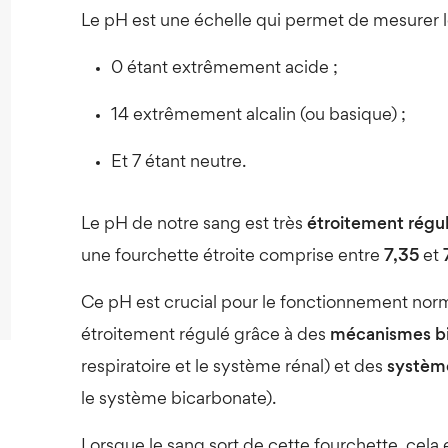
Le pH est une échelle qui permet de mesurer 
0 étant extrêmement acide ;
14 extrêmement alcalin (ou basique) ;
Et 7 étant neutre.
Le pH de notre sang est très
étroitement régu
une fourchette étroite comprise entre
7,35
et
Ce pH est crucial pour le fonctionnement norma
étroitement régulé grâce à des
mécanismes b
respiratoire et le système rénal) et des
systèm
le système bicarbonate).
Lorsque le sang sort de cette fourchette, cela