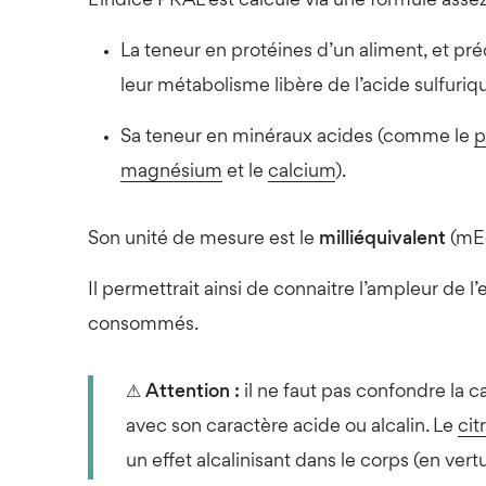
L’indice PRAL est calculé via une formule asse
La teneur en protéines d’un aliment, et pré
leur métabolisme libère de l’acide sulfuriq
Sa teneur en minéraux acides (comme le
p
magnésium
et le
calcium
).
Son unité de mesure est le
milliéquivalent
(mE
Il permettrait ainsi de connaitre l’ampleur de l’
consommés.
⚠ Attention :
il ne faut pas confondre la c
avec son caractère acide ou alcalin. Le
cit
un effet alcalinisant dans le corps (en vert