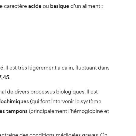
le caractère
acide
ou
basique
d’un aliment :
lé
. Il est très légèrement alcalin, fluctuant dans
7,45
.
l de divers processus biologiques. Il est
iochimiques
(qui font intervenir le système
es tampons
(principalement l’hémoglobine et
 entraine des conditions médicales graves. On