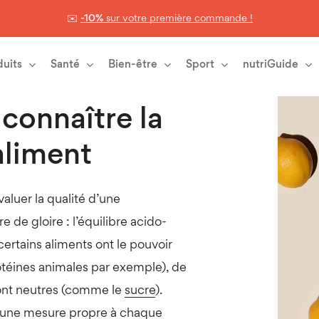
✉️
-10%
sur votre première commande !
Panier
duits
Santé
Bien-être
Sport
nutriGuide
re la charge acide d’un aliment
connaître la
aliment
valuer la qualité d’une
e de gloire : l’équilibre acido-
ertains aliments ont le pouvoir
rotéines animales par exemple), de
 sont neutres (comme le
sucre
).
, une mesure propre à chaque