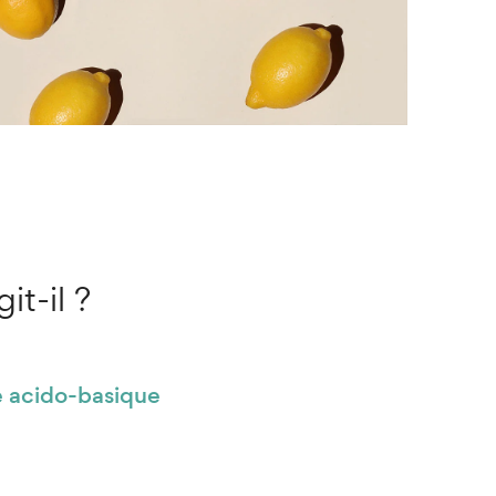
it-il ?
re acido-basique