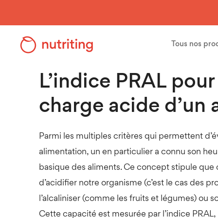
Skip
to
main
Tous nos pro
Accueil
>
Nos conseils & astuces
>
L’indice PRAL pour connaît
content
L’indice PRAL pour 
charge acide d’un 
Parmi les multiples critères qui permettent d’é
alimentation, un en particulier a connu son heur
basique des aliments. Ce concept stipule que c
d’acidifier notre organisme (c’est le cas des p
l’alcaliniser (comme les fruits et légumes) ou
Cette capacité est mesurée par l’indice PRAL