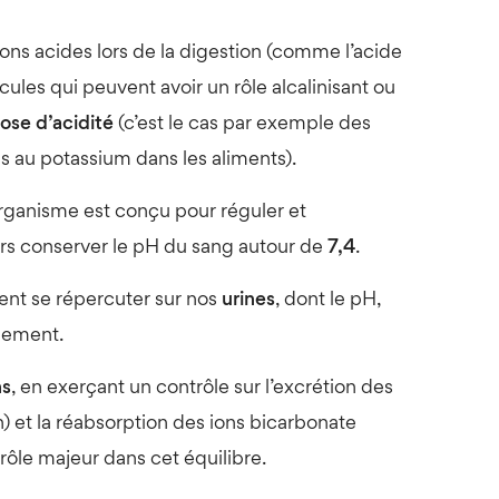
tions acides lors de la digestion (comme l’acide
ules qui peuvent avoir un rôle alcalinisant ou
dose d’acidité
(c’est le cas par exemple des
és au potassium dans les aliments).
rganisme est conçu pour réguler et
urs conserver le pH du sang autour de
7,4
.
ment se répercuter sur nos
urines
, dont le pH,
blement.
ns
, en exerçant un contrôle sur l’excrétion des
n) et la réabsorption des ions bicarbonate
n rôle majeur dans cet équilibre.