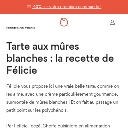
Skip
✉️
-10%
sur votre première commande !
to
Panier
Close
Cart
main
Accueil
>
Les recettes healthy
>
Tarte aux mûres blanches : la
accou
content
recette de Félicie
Tarte aux mûres
blanches : la recette de
Félicie
Félicie vous propose ici une vraie belle tarte, comme on
les aime, avec une crème particulièrement gourmande,
surmontée de
mûres
blanches ! Et on fait au passage un
petit point sur les polyphénols.
Par
Félicie Toczé
, Cheffe cuisinière en alimentation