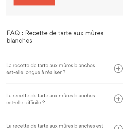
FAQ : Recette de tarte aux mûres
blanches
La recette de tarte aux mûres blanches
est-elle longue à réaliser ?
Un peu, car dans cette recette de tarte aux mûres
blanches, il faudra 20 minutes de préparation, 35
La recette de tarte aux mûres blanches
est-elle difficile ?
minutes de cuisson mais surtout 4 heures de repos !
Cette recette de tarte aux mûres blanches est plutôt
simple à faire. Seule difficulté éventuelle : bien réaliser la
La recette de tarte aux mûres blanches est