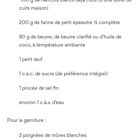
100 g de haricots blancs déjà cuits (d’une boite ou
cuits maison)
200 g de farine de petit épeautre ½ complète
80 g de beurre, de beurre clarifié ou d’huile de
coco, à température ambiante
1 petit œuf
1 c.à.c. de sucre (de préférence intégral)
1 pincée de sel fin
environ 1 c.à.s. d’eau
Pour la garniture :
2 poignées de mûres blanches