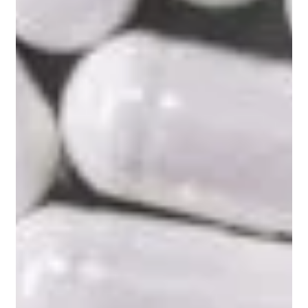
2019
Etilé F, Plessz M. Women’s employment and the
decline of home cooking: Evidence from France,
1985–2010. Rev Econ Household. 2018
Plessz M, Étilé F. Is Cooking Still a Part of Our
Eating Practices? Analysing the Decline of a
Practice with Time-Use Surveys. Cultural
Sociology. 2019
Mercier E. Les Français et la cuisine. Ipsos. 2011
Mendonça RD, Pimenta AM, Gea A, de la
Fuente-Arrillaga C, Martinez-Gonzalez MA,
Lopes AC, Bes-Rastrollo M. Ultraprocessed food
consumption and risk of overweight and obesity:
the University of Navarra Follow-Up (SUN)
cohort study. Am J Clin Nutr. 2016