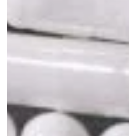
Mendonça RD, Lopes AC, Pimenta AM, Gea A,
Martinez-Gonzalez MA, Bes-Rastrollo M. Ultra-
Processed Food Consumption and the
Incidence of Hypertension in a Mediterranean
Cohort: The Seguimiento Universidad de Navarra
Project. Am J Hypertens. 2017
Global Cardiovascular Risk Consortium;
Magnussen C, et al. Global Effect of Modifiable
Risk Factors on Cardiovascular Disease and
Mortality. N Engl J Med. 2023
Chang K, Gunter MJ, Rauber F, Levy RB,
Huybrechts I, Kliemann N, Millett C, Vamos EP.
Ultra-processed food consumption, cancer risk
and cancer mortality: a large-scale prospective
analysis within the UK Biobank.