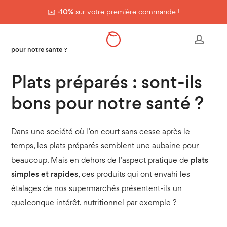
Skip
✉️
-10%
sur votre première commande !
to
Panier
Close
Cart
main
Accueil
>
Nos conseils & astuces
>
Plats préparés : sont-ils bons
accou
content
pour notre santé ?
Plats préparés : sont-ils
bons pour notre santé ?
Dans une société où l’on court sans cesse après le
temps, les plats préparés semblent une aubaine pour
beaucoup. Mais en dehors de l’aspect pratique de
plats
simples et rapides
, ces produits qui ont envahi les
étalages de nos supermarchés présentent-ils un
quelconque intérêt, nutritionnel par exemple ?