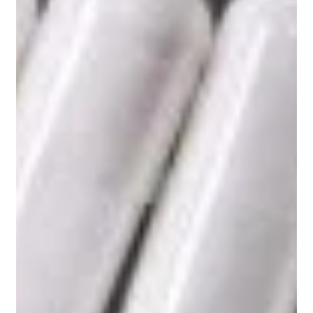
EClinicalMedicine. 2023
Salomé M, Arrazat L, Wang J, Dufour A,
Dubuisson C, Volatier JL, Huneau JF, Mariotti F.
Contrary to ultra-processed foods, the
consumption of unprocessed or minimally
processed foods is associated with favorable
patterns of protein intake, diet quality and lower
cardiometabolic risk in French adults (INCA3).
Eur J Nutr. 2021
Fazzino TL, Courville AB, Guo J, Hall KD. Ad
libitum meal energy intake is positively
influenced by energy density, eating rate and
hyper-palatable food across four dietary patterns.
Nat Food. 2023
Deschamps V, et al. Évolution des apports en
nutriments dans l’étude SU.VI.MAX (1995-2002).