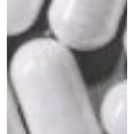
Cahiers de Nutrition et de Diététique. 2005
Smeuninx B, Greig CA, Breen L. Amount, Source
and Pattern of Dietary Protein Intake Across the
Adult Lifespan: A Cross-Sectional Study. Front
Nutr. 2020
Moughan P. Population protein intakes and food
sustainability indices: The metrics matter. Global
Food Security. 2021
Humayun MA, Elango R, Ball RO, Pencharz PB.
Reevaluation of the protein requirement in
young men with the indicator amino acid
oxidation technique. Am J Clin Nutr. 2007
Elango R, Humayun MA, Ball RO, Pencharz PB.
Evidence that protein requirements have been
significantly underestimated. Curr Opin Clin Nutr