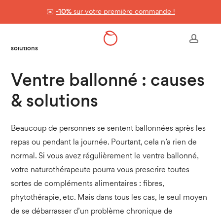
Skip
✉️
-10%
sur votre première commande !
to
Panier
Close
Cart
main
Accueil
>
Nos conseils & astuces
>
Ventre ballonné : causes &
accou
content
solutions
Ventre ballonné : causes
& solutions
Beaucoup de personnes se sentent ballonnées après les
repas ou pendant la journée. Pourtant, cela n’a rien de
normal. Si vous avez régulièrement le ventre ballonné,
votre naturothérapeute pourra vous prescrire toutes
sortes de compléments alimentaires : fibres,
phytothérapie, etc. Mais dans tous les cas, le seul moyen
de se débarrasser d’un problème chronique de