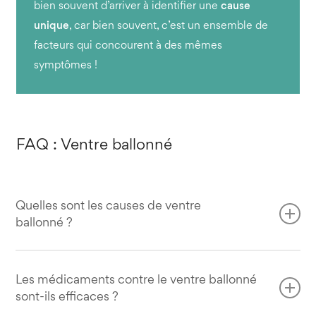
bien souvent d’arriver à identifier une
cause
unique
, car bien souvent, c’est un ensemble de
facteurs qui concourent à des mêmes
symptômes !
FAQ : Ventre ballonné
Quelles sont les causes de ventre
ballonné ?
Les causes d’un ventre ballonné régulièrement peuvent
être nombreuses :
Les médicaments contre le ventre ballonné
sont-ils efficaces ?
Le fait de manger trop vite, ce qui altère la digestion ;