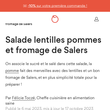
Skip
✉️
-10%
sur votre première commande !
to
Panier
Close
Cart
main
Accueil
>
Les recettes healthy
>
Salade lentilles pommes et
accou
content
fromage de Salers
Salade lentilles pommes
et fromage de Salers
On associe le sucré et le salé dans cette salade, la
pomme
fait des merveilles avec des lentilles et un bon
fromage de Salers, et en plus simplicité totale pour la
préparer !
Par
Félicie Toczé
, Cheffe cuisinière en alimentation
saine
Publié le 6 mai 2023, mis à jour le 17 octobre 2023