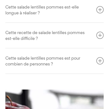
Cette salade lentilles pommes est-elle
longue à réaliser ?
Cette salade lentilles pommes nécessite seulement 10
minutes de préparation, mais sans compter la cuisson
Cette recette de salade lentilles pommes
est-elle difficile ?
des lentilles !
Non, cette recette de salade lentilles pommes est toute
simple, absolument aucune difficulté.
Cette salade lentilles pommes est pour
combien de personnes ?
Avec les quantités proposées, cette salade lentilles
pommes est prévue pour 4 personnes, et ça peut
s’adapter bien évidemment.