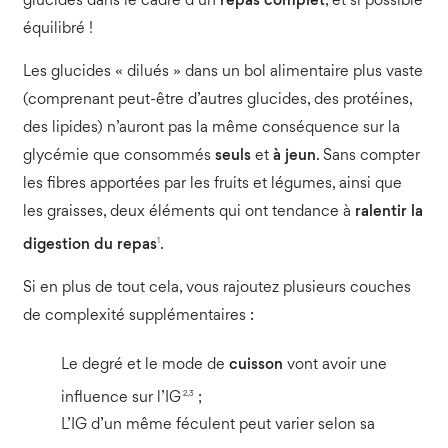
glucides dans le cadre d’un
repas complet
, et si possible
équilibré !
Les glucides « dilués » dans un bol alimentaire plus vaste
(comprenant peut-être d’autres glucides, des protéines,
des lipides) n’auront pas la même conséquence sur la
glycémie que consommés
seuls
et
à jeun
. Sans compter
les fibres apportées par les fruits et légumes, ainsi que
les graisses, deux éléments qui ont tendance à
ralentir la
1
digestion du repas
.
Si en plus de tout cela, vous rajoutez plusieurs couches
de complexité supplémentaires :
Le degré et le mode de
cuisson
vont avoir une
2,3
influence sur l’IG
;
L’IG d’un même féculent peut varier selon sa