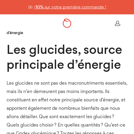
Skip
✉️
-10%
sur votre première commande !
to
Panier
Close
Cart
main
Accueil
>
La nutrition en 7 leçons
>
Les glucides, source principale
accou
content
d’énergie
Les glucides, source
principale d’énergie
Les glucides ne sont pas des macronutriments essentiels,
mais ils n’en demeurent pas moins importants. Ils
constituent en effet notre principale source d’énergie, et
apportent également de nombreux bienfaits que nous
allons détailler. Que sont exactement les glucides ?
Quels glucides choisir ? En quelles quantités ? Qu’est-ce
que l’index glycémique ? Toutes les réponses à ces