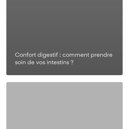
Confort digestif : comment prendre
soin de vos intestins ?
Café :
quels
bienfaits
et
quels
risques ?