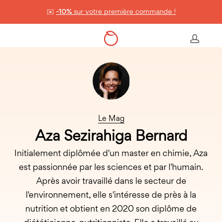
Skip
✉️
-10%
sur votre première commande !
to
Panier
Close
Cart
main
accou
content
Le Mag
Aza Sezirahiga Bernard
Initialement diplômée d'un master en chimie, Aza
est passionnée par les sciences et par l'humain.
Après avoir travaillé dans le secteur de
l'environnement, elle s'intéresse de près à la
nutrition et obtient en 2020 son diplôme de