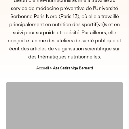
diététicienne-nutritionniste. Elle a travaillé au
service de médecine préventive de l'Université
Sorbonne Paris Nord (Paris 13), où elle a travaillé
principalement en nutrition des sportif(ve)s et en
suivi pour surpoids et obésité. Par ailleurs, elle
conçoit et anime des ateliers de santé publique et
écrit des articles de vulgarisation scientifique sur
des thématiques nutritionnelles.
Accueil
>
Aza Sezirahiga Bernard
Quels
sont
les
bienfaits
du
thé