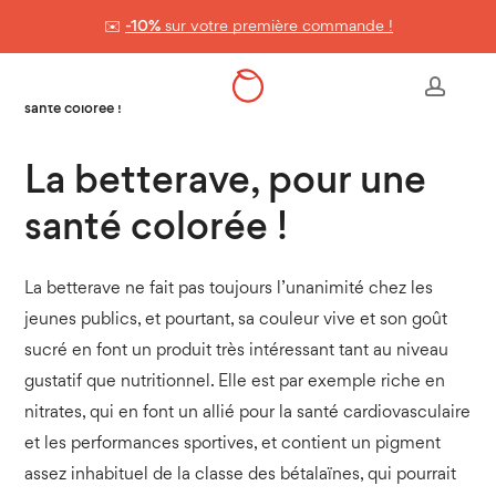
Skip
✉️
-10%
sur votre première commande !
to
Panier
Close
Cart
main
Accueil
>
Les aliments & leurs secrets
>
La betterave, pour une
accou
content
santé colorée !
La betterave, pour une
santé colorée !
La betterave ne fait pas toujours l’unanimité chez les
jeunes publics, et pourtant, sa couleur vive et son goût
sucré en font un produit très intéressant tant au niveau
gustatif que nutritionnel. Elle est par exemple riche en
nitrates, qui en font un allié pour la santé cardiovasculaire
et les performances sportives, et contient un pigment
assez inhabituel de la classe des bétalaïnes, qui pourrait