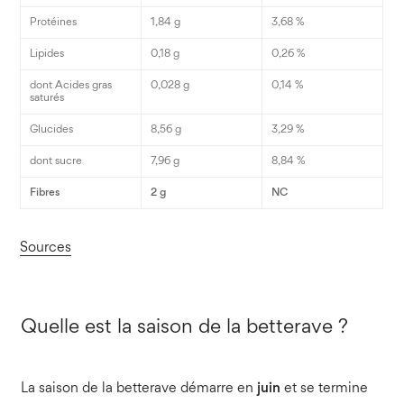
Protéines
1,84 g
3,68 %
Lipides
0,18 g
0,26 %
dont Acides gras
0,028 g
0,14 %
saturés
Glucides
8,56 g
3,29 %
dont sucre
7,96 g
8,84 %
Fibres
2 g
NC
Sources
Quelle est la saison de la betterave ?
La saison de la betterave démarre en
juin
et se termine