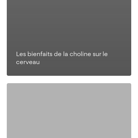
Les bienfaits de la choline sur le
cerveau
Jaune
d’œuf
et
cholestérol :
un
danger