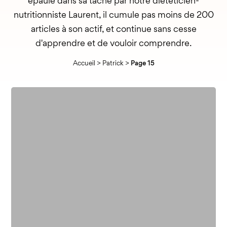
épaulé dans sa tâche par notre diététicien-
nutritionniste Laurent, il cumule pas moins de 200
articles à son actif, et continue sans cesse
d'apprendre et de vouloir comprendre.
Accueil
>
Patrick
>
Page 15
Les
bienfaits
de
la
choline
sur
le
cerveau