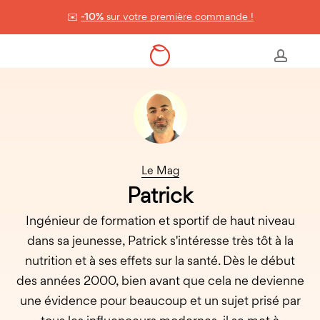
Skip
✉️
-10%
sur votre première commande !
to
Panier
Close
Cart
main
accou
content
Le Mag
Patrick
Ingénieur de formation et sportif de haut niveau
dans sa jeunesse, Patrick s'intéresse très tôt à la
nutrition et à ses effets sur la santé. Dès le début
des années 2000, bien avant que cela ne devienne
une évidence pour beaucoup et un sujet prisé par